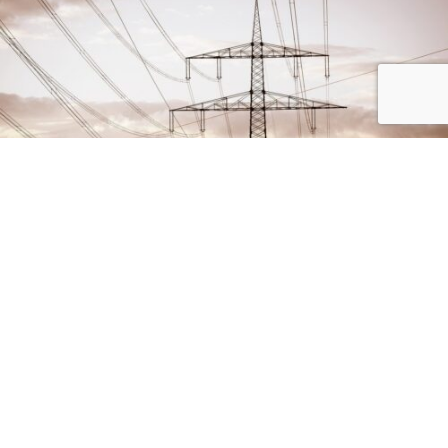
Wychwytywanie CO2 z oceanów w
celu dekarbonizacji
ENERGIA I ZIELONE TECHNOLOGIE
DOWIEDZ SIĘ WIĘCEJ
LERTA
Wspieranie innowacji
energetycznych