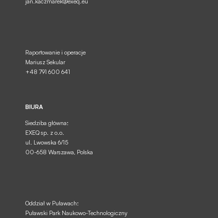
jan.kaczmarek@exeq.eu
Raportowanie i operacje
Mariusz Sekular
+48 791 600 641
BIURA
Siedziba główna:
EXEQ sp. z o.o.
ul. Lwowska 6/15
00-658 Warszawa, Polska
Oddział w Puławach:
Puławski Park Naukowo-Technologiczny