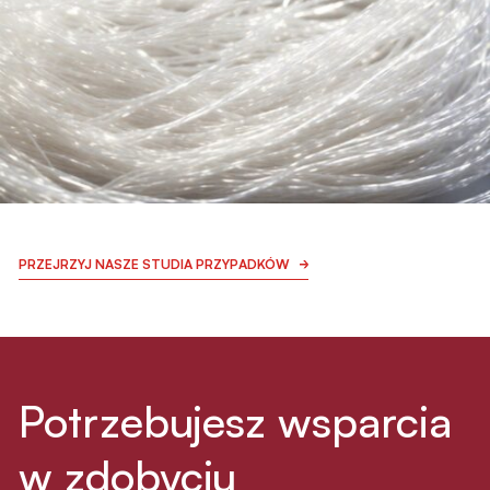
ICT I ROBOTYKA
DOWIEDZ SIĘ WIĘCEJ
FIBRITECH
PRZEJRZYJ NASZE STUDIA PRZYPADKÓW
Wykorzystanie materiałów z włókien
w budownictwie
Potrzebujesz wsparcia
w zdobyciu