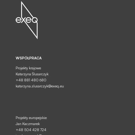
WSPÓŁPRACA
Projekty krajowe
Katarzyna Ślusarczyk
+48 881 480 680
Wyrażam zgodę na przetwarzanie moich
WYŚLIJ
danych osobowych podanych w formularzu...
katarzyna.slusarczyk@exeq.eu
Projekty europejskie
Jan Kaczmarek
+48 504 428 724